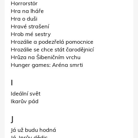
Horrorstör
Hra na lháře
Hra o duši
Hravé strašení
Hrob mé sestry
Hrozálie a podezřelá pomocnice
Hrozálie se chce stát čarodějnicí
Hrůza na Šibeničním vrchu
Hunger games: Aréna smrti
I
Ideální svět
Ikarův pád
J
Já už budu hodná
Já, Inrův dědic