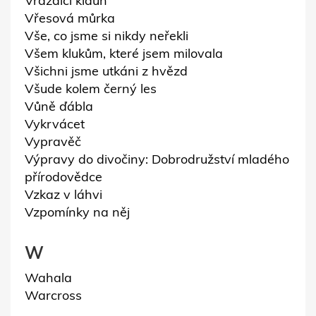
Vraždící klaun
Vřesová můrka
Vše, co jsme si nikdy neřekli
Všem klukům, které jsem milovala
Všichni jsme utkáni z hvězd
Všude kolem černý les
Vůně ďábla
Vykrvácet
Vypravěč
Výpravy do divočiny: Dobrodružství mladého
přírodovědce
Vzkaz v láhvi
Vzpomínky na něj
W
Wahala
Warcross