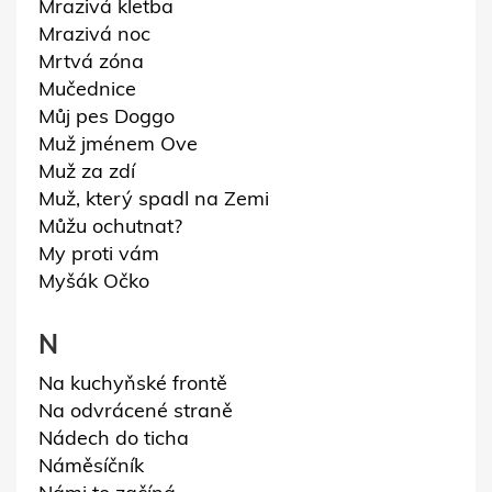
Mrazivá kletba
Mrazivá noc
Mrtvá zóna
Mučednice
Můj pes Doggo
Muž jménem Ove
Muž za zdí
Muž, který spadl na Zemi
Můžu ochutnat?
My proti vám
Myšák Očko
N
Na kuchyňské frontě
Na odvrácené straně
Nádech do ticha
Náměsíčník