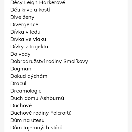
Děsy Leigh Harkerové
Děti krve a kostí
Divé ženy
Divergence
Dívka v ledu
Dívka ve vlaku
Dívky z trajektu
Do vody
Dobrodružství rodiny Smolíkovy
Dogman
Dokud dýchám
Dracul
Dreamologie
Duch domu Ashburnů
Duchové
Duchové rodiny Folcroftů
Dům na útesu
Dům tajemných stínů