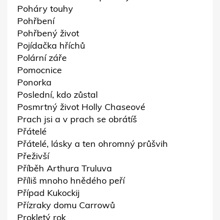
Poháry touhy
Pohřbení
Pohřbený život
Pojídačka hříchů
Polární záře
Pomocnice
Ponorka
Poslední, kdo zůstal
Posmrtný život Holly Chaseové
Prach jsi a v prach se obrátíš
Přátelé
Přátelé, lásky a ten ohromný průšvih
Přeživší
Příběh Arthura Truluva
Příliš mnoho hnědého peří
Případ Kukockij
Přízraky domu Carrowů
Prokletý rok