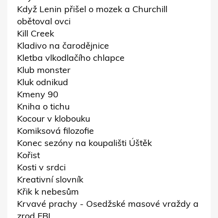
Když Lenin přišel o mozek a Churchill
obětoval ovci
Kill Creek
Kladivo na čarodějnice
Kletba vlkodlačího chlapce
Klub monster
Kluk odnikud
Kmeny 90
Kniha o tichu
Kocour v klobouku
Komiksová filozofie
Konec sezóny na koupališti Úštěk
Kořist
Kosti v srdci
Kreativní slovník
Křik k nebesům
Krvavé prachy - Osedžské masové vraždy a
zrod FBI