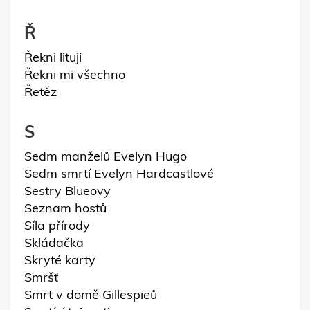
Ř
Řekni lituji
Řekni mi všechno
Řetěz
S
Sedm manželů Evelyn Hugo
Sedm smrtí Evelyn Hardcastlové
Sestry Blueovy
Seznam hostů
Síla přírody
Skládačka
Skryté karty
Smršť
Smrt v domě Gillespieů