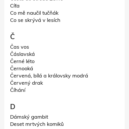
Cíťa
Co mě naučil tučňák
Co se skrývá v lesích
Č
Čas vos
Čáslavská
Černé léto
Černooká
Červená, bílá a královsky modrá
Červený drak
Číhání
D
Dámský gambit
Deset mrtvých komiků