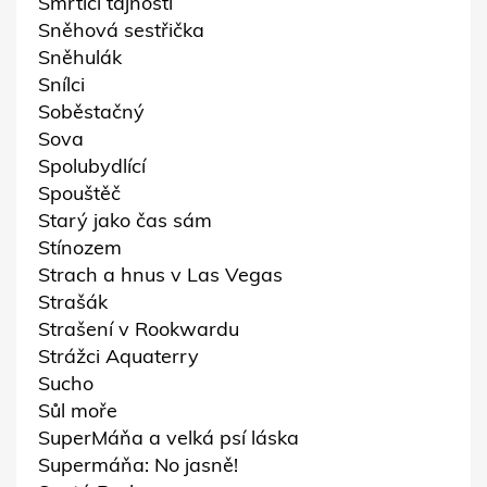
Smrtící tajnosti
Sněhová sestřička
Sněhulák
Snílci
Soběstačný
Sova
Spolubydlící
Spouštěč
Starý jako čas sám
Stínozem
Strach a hnus v Las Vegas
Strašák
Strašení v Rookwardu
Strážci Aquaterry
Sucho
Sůl moře
SuperMáňa a velká psí láska
Supermáňa: No jasně!