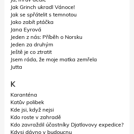
Jak Grinch ukradl Vánoce!
Jak se spřátelit s temnotou
Jako zabít ptáčka
Jana Eyrová
Jeden z nás: Příběh o Norsku
Jeden za druhým
Ještě je co ztratit
Jsem ráda, že moje matka zemřela
Jutta
K
Karanténa
Katův polibek
Kde jsi, když nejsi
Kdo roste v zahradě
Kdo zavraždil účastníky Djatlovovy expedice?
Kdysi dávno v budoucnu