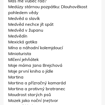
Máš mě vůbec rád?
Medúzy stárnou pozpátku: Dlouhověkost
pohledem vědy
Medvěd a slavík
Medvěd nechce jít spát
Medvěd v županu
Medvědín
Mexická gotika
Mína a náhodní kolemjdoucí
Miniaturista
Mlčení jehňátek
Moje máma Jana Brejchová
Moje první kniha o jídle
Mortina
Mortina a přízračný kamarád
Mortina a protivný bratranec
Moudrost starých psů
Mozek jako noční (ne)tvor