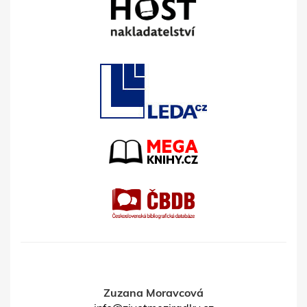
Zuzana Moravcová