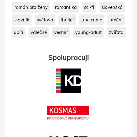
román pro ženy
romantika
sci-fi
slovenská
slovník
světová
thriller
true crime
umění
upíři
válečné
vesmír
young-adult
zvířata
Spolupracuji