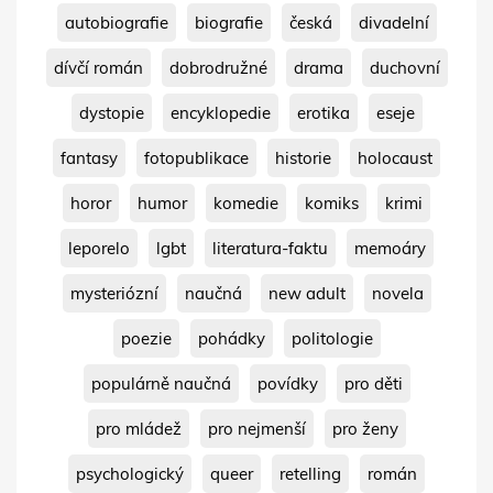
autobiografie
biografie
česká
divadelní
dívčí román
dobrodružné
drama
duchovní
dystopie
encyklopedie
erotika
eseje
fantasy
fotopublikace
historie
holocaust
horor
humor
komedie
komiks
krimi
leporelo
lgbt
literatura-faktu
memoáry
mysteriózní
naučná
new adult
novela
poezie
pohádky
politologie
populárně naučná
povídky
pro děti
pro mládež
pro nejmenší
pro ženy
psychologický
queer
retelling
román