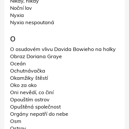
Nikdy, nikdy
Noční lov
Nyxia
Nyxia nespoutaná
O
O osudovém vlivu Davida Bowieho na holky
Obraz Doriana Graye
Oceán
Ochutnávačka
Okamžiky štěstí
Oko za oko
Oni nevědí, co činí
Opouštím ostrov
Opuštěná společnost
Orgány nepatří do nebe
Osm
Ostrov