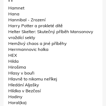
Hamnet
Hana
Hannibal - Zrození
Harry Potter a prokleté dítě
Helter Skelter: Skutečný příběh Mansonovy
vraždící sekty
Hemživý chaos a jiné příběhy
Herrmannovic holka
HEX
Hilda
Hirošima
Hlasy v bouři
Hlavně to nikomu neříkej
Hledání Aljašky
Hlídka v Bezčasí
Hodiny
Horal(ka)