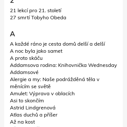
2
21 lekcí pro 21. století
27 smrtí Tobyho Obeda
A
A každé ráno je cesta domů delší a delší
A noc byla jako samet
A proto skáču
Addamsova rodina: Knihovnička Wednesday
Addamsové
Alergie a my: Naše podrážděná těla v
měnícím se světě
Amulet: Výprava v oblacích
Asi to skončím
Astrid Lindgrenová
Atlas duchů a příšer
Až na kost