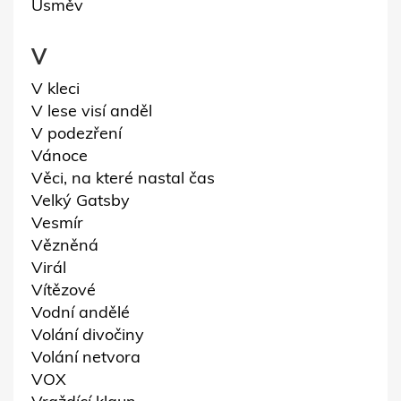
Úsměv
V
V kleci
V lese visí anděl
V podezření
Vánoce
Věci, na které nastal čas
Velký Gatsby
Vesmír
Vězněná
Virál
Vítězové
Vodní andělé
Volání divočiny
Volání netvora
VOX