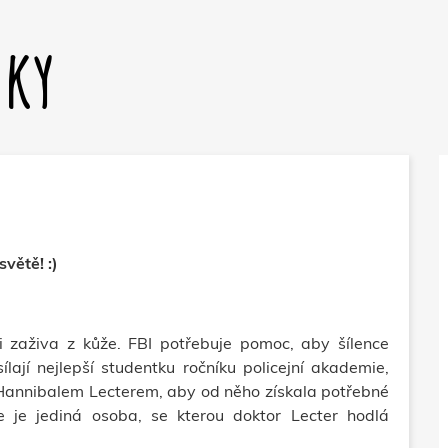
dky
větě! :)
i zaživa z kůže. FBI potřebuje pomoc, aby šílence
ílají nejlepší studentku ročníku policejní akademie,
 Hannibalem Lecterem, aby od něho získala potřebné
e je jediná osoba, se kterou doktor Lecter hodlá