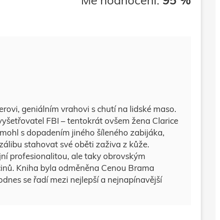
Mé hodnocení:
95 %
erovi, geniálním vrahovi s chutí na lidské maso.
yšetřovatel FBI – tentokrát ovšem žena Clarice
omohl s dopadením jiného šíleného zabijáka,
zálibu stahovat své oběti zaživa z kůže.
jní profesionalitou, ale taky obrovským
ločinů. Kniha byla odměněna Cenou Brama
dnes se řadí mezi nejlepší a nejnapínavější