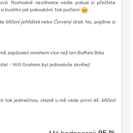
vavá.
Rozhodně nesáhnete vedle pokud si přečtete
í a kvalitní jak pokoukání, tak počtení
de
Mlčení jehňátek
nebo
Červený drak
. No, pojďme si
 mě zapůsobil mnohem více než ten Buffalo Billa
atel - Will Graham byl jednoduše skvělej!
rii tak jedinečnou, stejně u mě vede první díl.
Mlčení