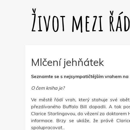
Život mezi řá
Mlčení jehňátek
Seznamte se s nejsympatičtějším vrahem na s
O čem kniha je?
Ve městě řádí vrah, který stahuje své obět
přezdívaného Buffalo Bill dopadli. A tak pos
Clarice Starlingovou, do vězení za doktorem
informace. Brzy se ukáže, že právě Claric
spolupracovat..