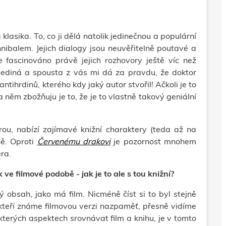
 klasika.
To, co ji dělá natolik jedinečnou a populární
nibalem. Jejich dialogy jsou neuvěřitelně poutavé a
fascinováno právě jejich rozhovory ještě víc než
jediná a spousta z vás mi dá za pravdu, že doktor
antihrdinů, kterého kdy jaký autor stvořil!
Ačkoli je to
a něm zbožňuju je to, že je to vlastně takový geniální
rou, nabízí zajímavé knižní charaktery (teda až na
ně. Oproti
Červenému drakovi
je pozornost mnohem
era.
e filmové podobě - jak je to ale s tou knižní?
ý obsah, jako má film. Nicméně číst si to byl stejně
, kteří známe filmovou verzi nazpaměť, přesně vidíme
terých aspektech srovnávat film a knihu, je v tomto