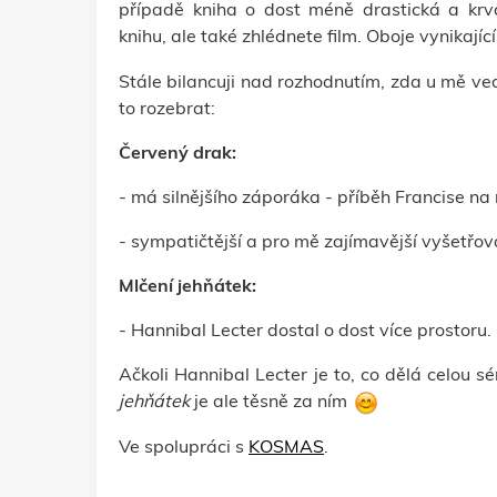
případě kniha o dost méně drastická a kr
knihu, ale také zhlédnete film. Oboje vynikajíc
Stále bilancuji nad rozhodnutím, zda u mě ve
to rozebrat:
Červený drak:
- má silnějšího záporáka - příběh Francise na
- sympatičtější a pro mě zajímavější vyšetřov
Mlčení jehňátek:
- Hannibal Lecter dostal o dost více prostoru.
Ačkoli Hannibal Lecter je to, co dělá celou sé
jehňátek
je ale těsně za ním
Ve spolupráci s
KOSMAS
.