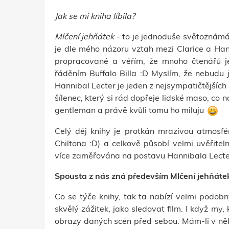
Jak se mi kniha líbila?
Mlčení jehňátek
- to je jednoduše světoznámá
je dle mého názoru vztah mezi Clarice a Han
propracované a věřím, že mnoho čtenářů je 
řáděním Buffalo Billa :D
Myslím, že nebudu 
Hannibal Lecter je jeden z nejsympatičtějších 
šílenec, který si rád dopřeje lidské maso, co n
gentleman a právě kvůli tomu ho miluju
Celý děj knihy je protkán mrazivou atmosfé
Chiltona :D) a celkově působí velmi uvěřitel
více zaměřována na postavu Hannibala Lect
Spousta z nás zná především Mlčení jehňátek v
Co se týče knihy, tak ta nabízí velmi podobn
skvělý zážitek, jako sledovat film. I když my
obrazy daných scén před sebou. Mám-li v něk