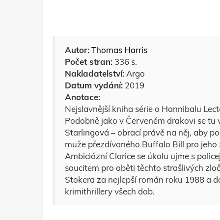
Autor:
Thomas Harris
Počet stran:
336 s.
Nakladatelství:
Argo
Datum vydání:
2019
Anotace:
Nejslavnější kniha série o Hannibalu Lect
Podobně jako v Červeném drakovi se tu v
Starlingová – obrací právě na něj, aby p
muže přezdívaného Buffalo Bill pro jeho 
Ambiciózní Clarice se úkolu ujme s police
soucitem pro oběti těchto strašlivých z
Stokera za nejlepší román roku 1988 a do
krimithrillery všech dob.