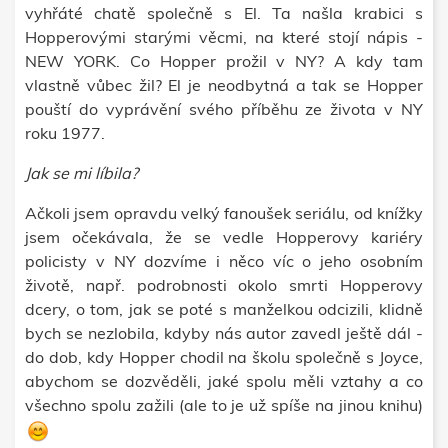
vyhřáté chatě společně s El. Ta našla krabici s
Hopperovými starými věcmi, na které stojí nápis -
NEW YORK. Co Hopper prožil v NY? A kdy tam
vlastně vůbec žil? El je neodbytná a tak se Hopper
pouští do vyprávění svého příběhu ze života v NY
roku 1977.
Jak se mi líbila?
Ačkoli jsem opravdu velký fanoušek seriálu, od knížky
jsem očekávala, že se vedle Hopperovy kariéry
policisty v NY dozvíme i něco víc o jeho osobním
životě, např. podrobnosti okolo smrti Hopperovy
dcery, o tom, jak se poté s manželkou odcizili, klidně
bych se nezlobila, kdyby nás autor zavedl ještě dál -
do dob, kdy Hopper chodil na školu společně s Joyce,
abychom se dozvěděli, jaké spolu měli vztahy a co
všechno spolu zažili (ale to je už spíše na jinou knihu)