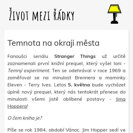
Život mezi řádky
Temnota na okraji města
Fanoušci seriálu
Stranger Things
už určitě
zaznamenali první knižní prequel, který vyšel loni -
Temný experiment.
Ten se odehrával v roce 1969 a
zaměřoval se na minulost Brennera a maminky
Eleven - Terry Ives. Letos
5. května
bude vycházet
úplně nový prequel, který nás tentokrát přenese do
minulosti všemi jistě oblíbené postavy -
Jima
Hoppera
!
O čem kniha je?
Píše se rok 1984, období Vánoc. Jim Hopper sedí ve