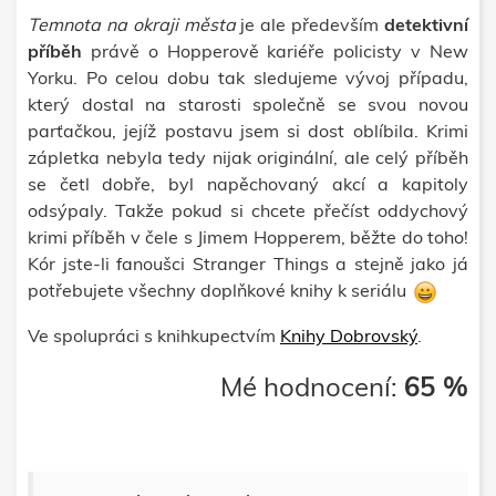
Temnota na okraji města
je ale především
detektivní
příběh
právě o Hopperově kariéře policisty v New
Yorku. Po celou dobu tak sledujeme vývoj případu,
který dostal na starosti společně se svou novou
parťačkou, jejíž postavu jsem si dost oblíbila. Krimi
zápletka nebyla tedy nijak originální, ale celý příběh
se četl dobře, byl napěchovaný akcí a kapitoly
odsýpaly. Takže pokud si chcete přečíst oddychový
krimi příběh v čele s Jimem Hopperem, běžte do toho!
Kór jste-li fanoušci Stranger Things a stejně jako já
potřebujete všechny doplňkové knihy k seriálu
Ve spolupráci s knihkupectvím
Knihy Dobrovský
.
Mé hodnocení:
65 %