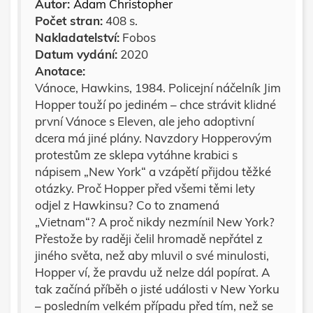
Autor:
Adam Christopher
Počet stran:
408 s.
Nakladatelství:
Fobos
Datum vydání:
2020
Anotace:
Vánoce, Hawkins, 1984. Policejní náčelník Jim
Hopper touží po jediném – chce strávit klidné
první Vánoce s Eleven, ale jeho adoptivní
dcera má jiné plány. Navzdory Hopperovým
protestům ze sklepa vytáhne krabici s
nápisem „New York“ a vzápětí přijdou těžké
otázky. Proč Hopper před všemi těmi lety
odjel z Hawkinsu? Co to znamená
„Vietnam“? A proč nikdy nezmínil New York?
Přestože by raději čelil hromadě nepřátel z
jiného světa, než aby mluvil o své minulosti,
Hopper ví, že pravdu už nelze dál popírat. A
tak začíná příběh o jisté události v New Yorku
– posledním velkém případu před tím, než se