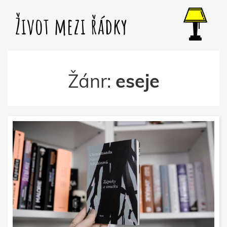
Život mezi řádky
Žánr:
eseje