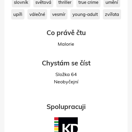
slovník
světová
thriller
true crime
umění
upíři
válečné
vesmír
young-adult
zvířata
Co právě čtu
Malorie
Chystám se číst
Složka 64
Neobyčejní
Spolupracuji