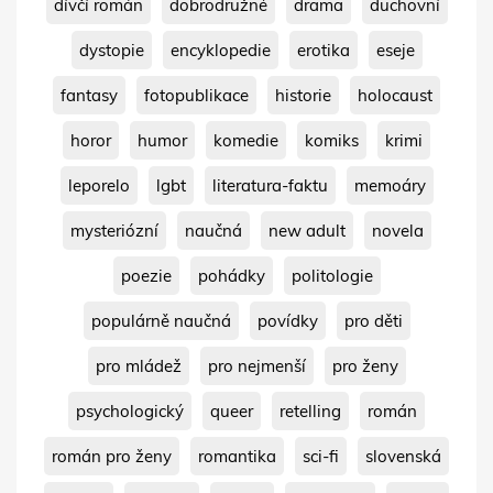
dívčí román
dobrodružné
drama
duchovní
dystopie
encyklopedie
erotika
eseje
fantasy
fotopublikace
historie
holocaust
horor
humor
komedie
komiks
krimi
leporelo
lgbt
literatura-faktu
memoáry
mysteriózní
naučná
new adult
novela
poezie
pohádky
politologie
populárně naučná
povídky
pro děti
pro mládež
pro nejmenší
pro ženy
psychologický
queer
retelling
román
román pro ženy
romantika
sci-fi
slovenská