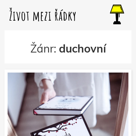
Život mezi řádky
Žánr:
duchovní