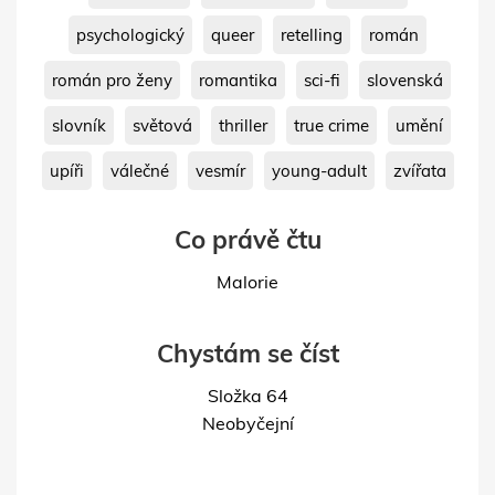
psychologický
queer
retelling
román
román pro ženy
romantika
sci-fi
slovenská
slovník
světová
thriller
true crime
umění
upíři
válečné
vesmír
young-adult
zvířata
Co právě čtu
Malorie
Chystám se číst
Složka 64
Neobyčejní