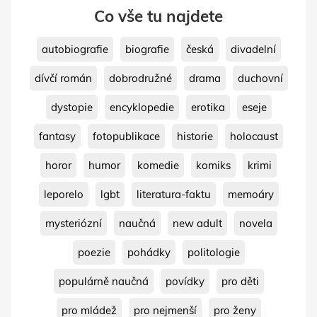
Co vše tu najdete
autobiografie
biografie
česká
divadelní
dívčí román
dobrodružné
drama
duchovní
dystopie
encyklopedie
erotika
eseje
fantasy
fotopublikace
historie
holocaust
horor
humor
komedie
komiks
krimi
leporelo
lgbt
literatura-faktu
memoáry
mysteriózní
naučná
new adult
novela
poezie
pohádky
politologie
populárně naučná
povídky
pro děti
pro mládež
pro nejmenší
pro ženy