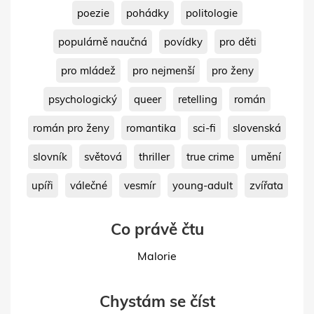
poezie
pohádky
politologie
populárně naučná
povídky
pro děti
pro mládež
pro nejmenší
pro ženy
psychologický
queer
retelling
román
román pro ženy
romantika
sci-fi
slovenská
slovník
světová
thriller
true crime
umění
upíři
válečné
vesmír
young-adult
zvířata
Co právě čtu
Malorie
Chystám se číst