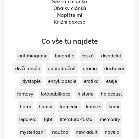
Seznam článků
Obálky článků
Napište mi
Knižní pexeso
Co vše tu najdete
autobiografie
biografie
česká
divadelní
dívčí román
dobrodružné
drama
duchovní
dystopie
encyklopedie
erotika
eseje
fantasy
fotopublikace
historie
holocaust
horor
humor
komedie
komiks
krimi
leporelo
lgbt
literatura-faktu
memoáry
mysteriózní
naučná
new adult
novela