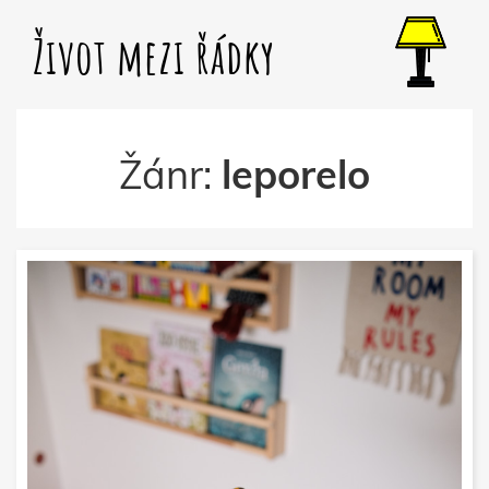
Život mezi řádky
Žánr:
leporelo