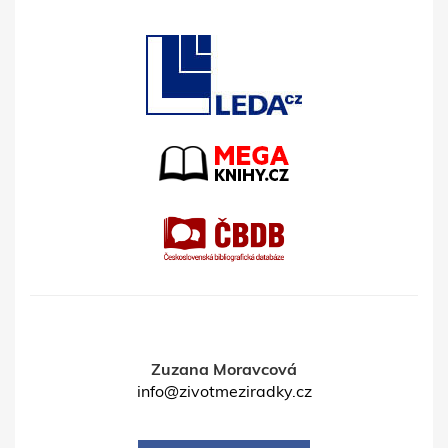
Zuzana Moravcová
info@zivotmeziradky.cz