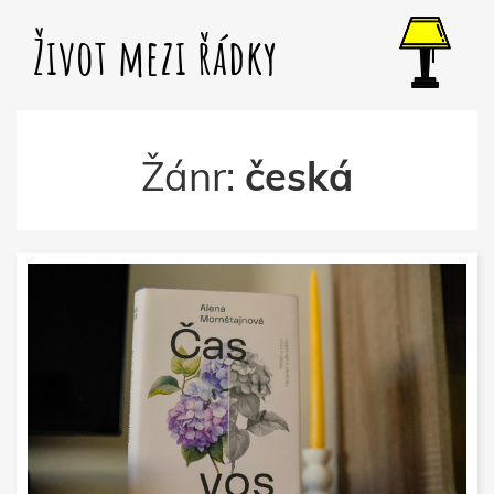
Život mezi řádky
Žánr:
česká