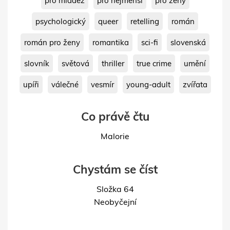
pro mládež
pro nejmenší
pro ženy
psychologický
queer
retelling
román
román pro ženy
romantika
sci-fi
slovenská
slovník
světová
thriller
true crime
umění
upíři
válečné
vesmír
young-adult
zvířata
Co právě čtu
Malorie
Chystám se číst
Složka 64
Neobyčejní