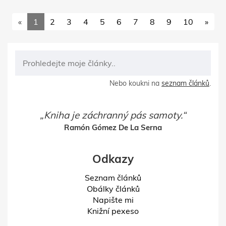
«
1
2
3
4
5
6
7
8
9
10
»
Nebo koukni na
seznam článků
.
Kniha je záchranný pás samoty.
Ramón Gómez De La Serna
Odkazy
Seznam článků
Obálky článků
Napište mi
Knižní pexeso