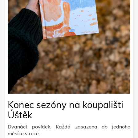
Konec sezóny na koupališti
Úštěk
Dvanáct povídek. Každá zasazena do jednoho
měsíce v roce.