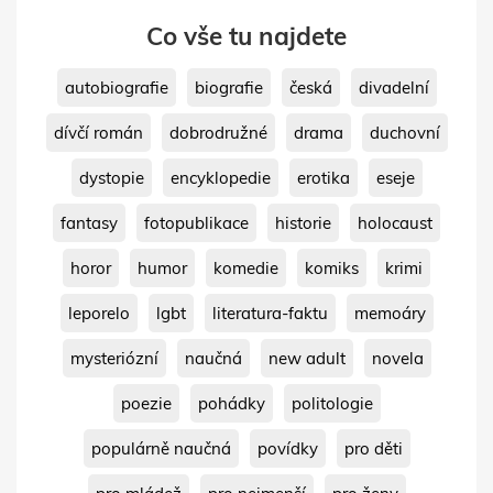
Co vše tu najdete
autobiografie
biografie
česká
divadelní
dívčí román
dobrodružné
drama
duchovní
dystopie
encyklopedie
erotika
eseje
fantasy
fotopublikace
historie
holocaust
horor
humor
komedie
komiks
krimi
leporelo
lgbt
literatura-faktu
memoáry
mysteriózní
naučná
new adult
novela
poezie
pohádky
politologie
populárně naučná
povídky
pro děti