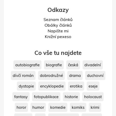
Odkazy
Seznam článků
Obálky článků
Napište mi
Knižní pexeso
Co vše tu najdete
autobiografie
biografie
česká
divadelní
dívčí román
dobrodružné
drama
duchovní
dystopie
encyklopedie
erotika
eseje
fantasy
fotopublikace
historie
holocaust
horor
humor
komedie
komiks
krimi