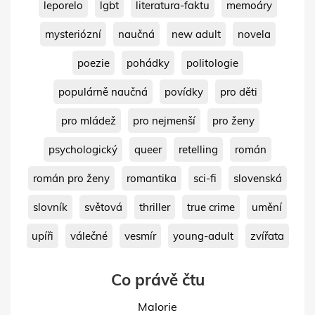
leporelo
lgbt
literatura-faktu
memoáry
mysteriózní
naučná
new adult
novela
poezie
pohádky
politologie
populárně naučná
povídky
pro děti
pro mládež
pro nejmenší
pro ženy
psychologický
queer
retelling
román
román pro ženy
romantika
sci-fi
slovenská
slovník
světová
thriller
true crime
umění
upíři
válečné
vesmír
young-adult
zvířata
Co právě čtu
Malorie