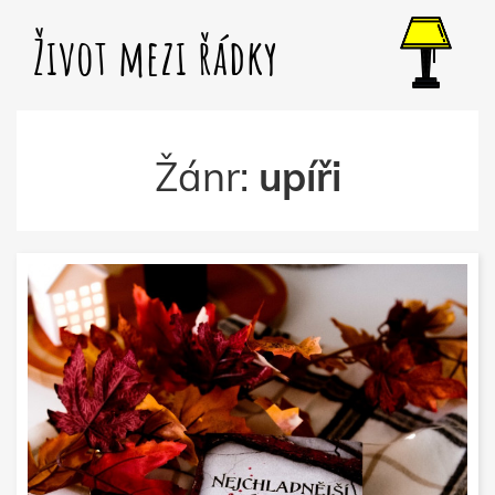
Život mezi řádky
Žánr:
upíři