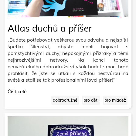
Atlas duchů a příšer
„Budete potřebovat veškerou svou odvahu a nejspíš i
špetku šílenství, abyste mohli bo­jovat s
pomstychtivými duchy, nepokojný­mi přízraky a těmi
nejhrozivějšími netvory. Na konci tohoto
neuvěřitelného dobrodruž­ství však budete moci hrdě
prohlásit, že jste se utkali s každou nestvůrou na
světě a stali se tak profesionálními lovci příšer!“
Číst celé..
dobrodružné
pro děti
pro mládež