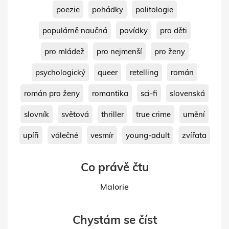
poezie
pohádky
politologie
populárně naučná
povídky
pro děti
pro mládež
pro nejmenší
pro ženy
psychologický
queer
retelling
román
román pro ženy
romantika
sci-fi
slovenská
slovník
světová
thriller
true crime
umění
upíři
válečné
vesmír
young-adult
zvířata
Co právě čtu
Malorie
Chystám se číst