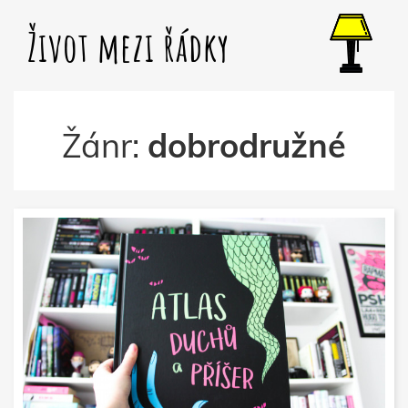
Život mezi řádky
Žánr:
dobrodružné