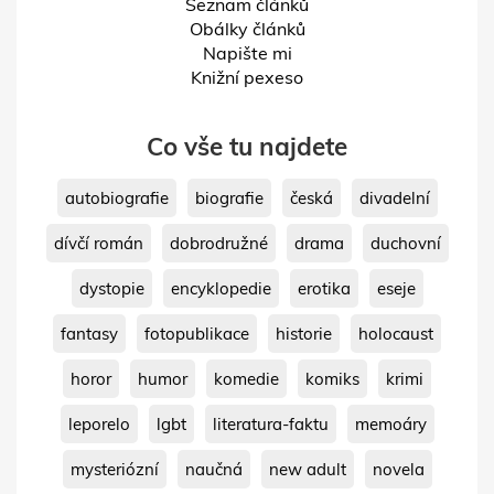
Seznam článků
Obálky článků
Napište mi
Knižní pexeso
Co vše tu najdete
autobiografie
biografie
česká
divadelní
dívčí román
dobrodružné
drama
duchovní
dystopie
encyklopedie
erotika
eseje
fantasy
fotopublikace
historie
holocaust
horor
humor
komedie
komiks
krimi
leporelo
lgbt
literatura-faktu
memoáry
mysteriózní
naučná
new adult
novela