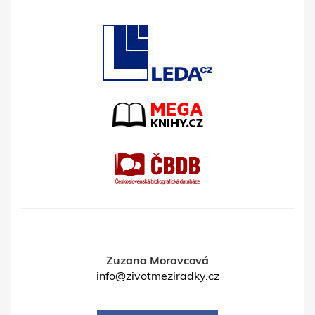
Zuzana Moravcová
info@zivotmeziradky.cz