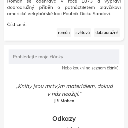
Román se odehrává v roce 1873 a vypráví
dobrodružný příběh o patnáctiletém plavčíkovi
americké velrybářské lodi Poutník Dicku Sandovi.
Číst celé..
román
světová
dobrodružné
Nebo koukni na
seznam článků
.
Knihy jsou mrtvým materiálem, dokud
v nás neožijí.
Jiří Mahen
Odkazy