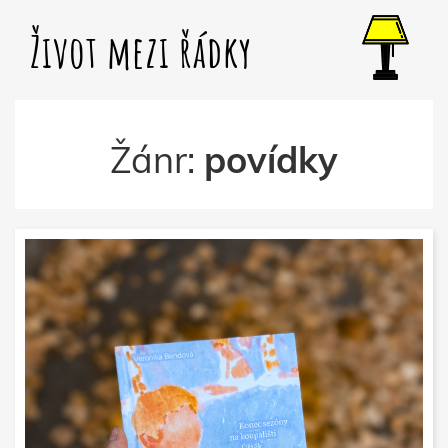
Život mezi řádky
Žánr:
povídky