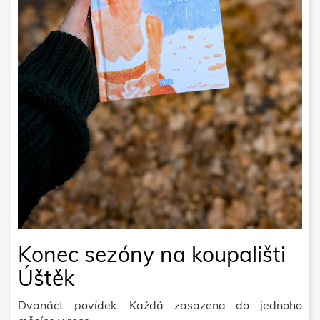
Konec sezóny na koupališti
Úštěk
Dvanáct povídek. Každá zasazena do jednoho