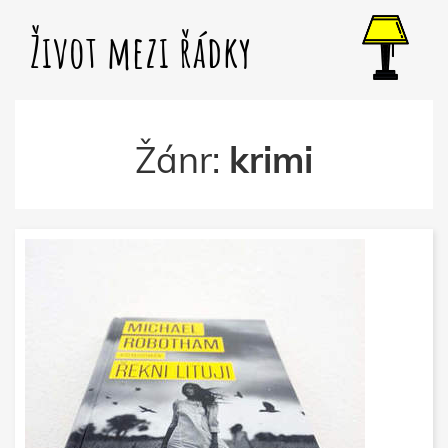
Život mezi řádky
Žánr:
krimi