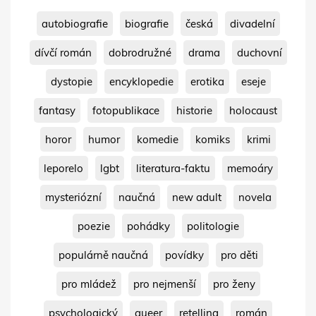
autobiografie
biografie
česká
divadelní
dívčí román
dobrodružné
drama
duchovní
dystopie
encyklopedie
erotika
eseje
fantasy
fotopublikace
historie
holocaust
horor
humor
komedie
komiks
krimi
leporelo
lgbt
literatura-faktu
memoáry
mysteriózní
naučná
new adult
novela
poezie
pohádky
politologie
populárně naučná
povídky
pro děti
pro mládež
pro nejmenší
pro ženy
psychologický
queer
retelling
román