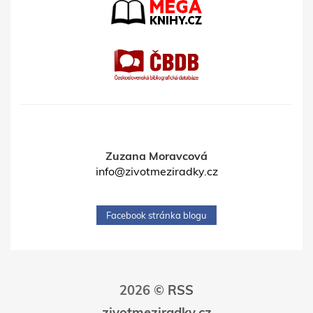
Zuzana Moravcová
info@zivotmeziradky.cz
Facebook stránka blogu
2026 ©
RSS
zivotmeziradky.cz