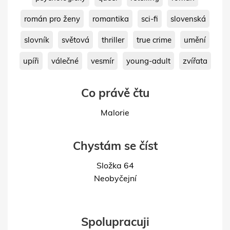
román pro ženy
romantika
sci-fi
slovenská
slovník
světová
thriller
true crime
umění
upíři
válečné
vesmír
young-adult
zvířata
Co právě čtu
Malorie
Chystám se číst
Složka 64
Neobyčejní
Spolupracuji