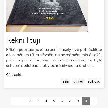
Řekni lituji
Příběh popisuje, jaké utrpení musely dvě patnáctileté
dívky během tří let věznění na neznámém místě zažít,
jak silné pouto mezi nimi panovalo a co všechno byly
ochotné podstoupit, aby ochránily jedna druhou…
Číst celé..
krimi
thriller
světová
«
1
2
3
4
5
6
7
8
9
»