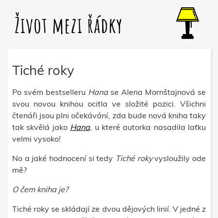
Život mezi řádky
Tiché roky
Po svém bestselleru
Hana
se Alena Mornštajnová se
svou novou knihou ocitla ve složité pozici. Všichni
čtenáři jsou plni očekávání, zda bude nová kniha taky
tak skvělá jako
Hana
, u které autorka nasadila laťku
velmi vysoko!
No a jaké hodnocení si tedy
Tiché roky
vysloužily ode
mě?
O čem kniha je?
Tiché roky se skládají ze dvou dějových linií. V jedné z