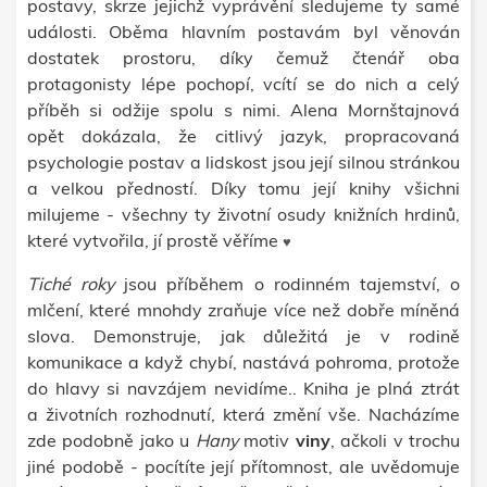
postavy, skrze jejichž vyprávění sledujeme ty samé
události.
Oběma hlavním postavám byl věnován
dostatek prostoru, díky čemuž čtenář oba
protagonisty lépe pochopí, vcítí se do nich a celý
příběh si odžije spolu s nimi. Alena Mornštajnová
opět dokázala, že citlivý jazyk, propracovaná
psychologie postav a lidskost jsou její silnou stránkou
a velkou předností. Díky tomu její knihy všichni
milujeme - všechny ty životní osudy knižních hrdinů,
které vytvořila, jí prostě věříme
♥
Tiché roky
jsou příběhem o rodinném tajemství, o
mlčení,
které mnohdy zraňuje více než dobře míněná
slova. Demonstruje, jak důležitá je v rodině
komunikace a když chybí, nastává pohroma, protože
do hlavy si navzájem nevidíme..
Kniha je plná ztrát
a
životních rozhodnutí, která změní vše. Nacházíme
zde podobně jako u
Hany
motiv
viny
, ačkoli v trochu
jiné podobě - pocítíte její přítomnost, ale uvědomuje