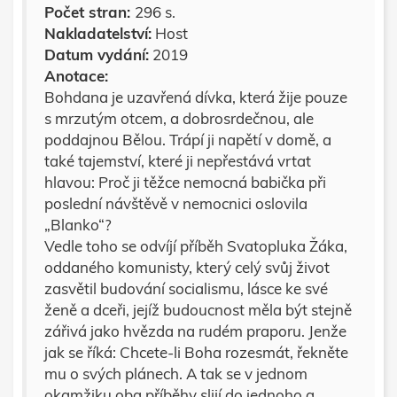
Počet stran:
296 s.
Nakladatelství:
Host
Datum vydání:
2019
Anotace:
Bohdana je uzavřená dívka, která žije pouze
s mrzutým otcem, a dobrosrdečnou, ale
poddajnou Bělou. Trápí ji napětí v domě, a
také tajemství, které ji nepřestává vrtat
hlavou: Proč ji těžce nemocná babička při
poslední návštěvě v nemocnici oslovila
„Blanko“?
Vedle toho se odvíjí příběh Svatopluka Žáka,
oddaného komunisty, který celý svůj život
zasvětil budování socialismu, lásce ke své
ženě a dceři, jejíž budoucnost měla být stejně
zářivá jako hvězda na rudém praporu. Jenže
jak se říká: Chcete-li Boha rozesmát, řekněte
mu o svých plánech. A tak se v jednom
okamžiku oba příběhy slijí do jednoho a