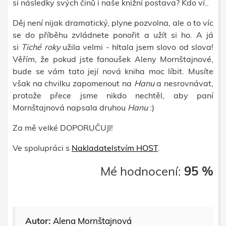
si následky svých činů
i naše knižní postava? Kdo ví..
Děj není nijak dramatický, plyne pozvolna, ale o to víc
se do příběhu zvládnete ponořit a užít si ho. A já
si
Tiché roky
užila
velmi
- hltala jsem slovo od slova!
Věřím, že pokud jste fanoušek Aleny Mornštajnové,
bude se vám tato její nová kniha moc líbit. Musíte
však na chvilku zapomenout na
Hanu
a n
esrovnávat,
protože přece jsme nikdo nechtěl, aby paní
Mornštajnová napsala druhou
Hanu
:)
Za mě velké DOPORUČUJI!
Ve spolupráci s
Nakladatelstvím HOST
.
Mé hodnocení:
95 %
Autor:
Alena Mornštajnová