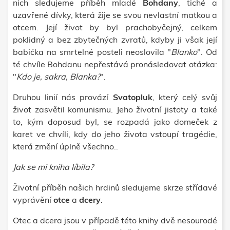
nich sledujeme příběh mladé
Bohdany
, tiché a
uzavřené dívky, která žije se svou nevlastní matkou a
otcem. Její život by byl prachobyčejný, celkem
poklidný a bez zbytečných zvratů, kdyby ji však její
babička na smrtelné posteli neoslovila "
Blanko
". Od
té chvíle Bohdanu nepřestává pronásledovat otázka:
"
Kdo je, sakra, Blanka?
".
Druhou linií nás provází
Svatopluk
, který celý svůj
život zasvětil komunismu. Jeho životní jistoty a také
to, kým doposud byl, se rozpadá jako domeček z
karet ve chvíli, kdy do jeho života vstoupí tragédie,
která změní úplně všechno..
Jak se mi kniha líbila?
Životní příběh našich hrdinů sledujeme skrze střídavé
vyprávění
otce
a
dcery
.
Otec a dcera jsou v případě této knihy dvě nesourodé