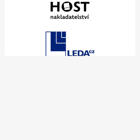
Zuzana Moravcová