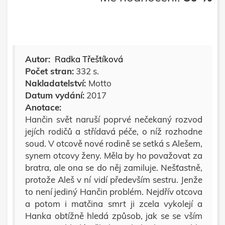
Autor:
Radka Třeštíková
Počet stran:
332 s.
Nakladatelství:
Motto
Datum vydání:
2017
Anotace:
Hančin svět naruší poprvé nečekaný rozvod
jejích rodičů a střídavá péče, o níž rozhodne
soud. V otcově nové rodině se setká s Alešem,
synem otcovy ženy. Měla by ho považovat za
bratra, ale ona se do něj zamiluje. Nešťastně,
protože Aleš v ní vidí především sestru. Jenže
to není jediný Hančin problém. Nejdřív otcova
a potom i matčina smrt ji zcela vykolejí a
Hanka obtížně hledá způsob, jak se se vším