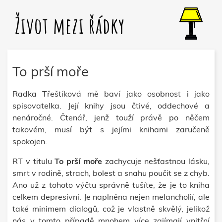
Život mezi řádky
To prší moře
Radka Třeštíková mě baví jako osobnost i jako
spisovatelka. Její knihy jsou čtivé, oddechové a
nenáročné. Čtenář, jenž touží právě po něčem
takovém, musí být s jejími knihami zaručeně
spokojen.
RT v titulu
To prší moře
zachycuje nešťastnou lásku,
smrt v rodině, strach, bolest a snahu poučit se z chyb.
Ano už z tohoto výčtu správně tušíte, že je to kniha
celkem depresivní. Je naplněna nejen melancholií, ale
také minimem dialogů, což je vlastně skvělý, jelikož
nás v tomto případě mnohem více zajímají vnitřní