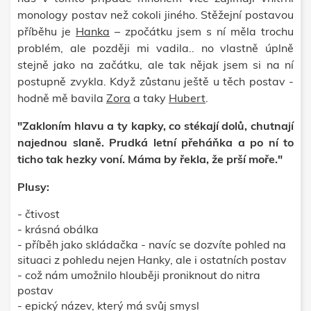
monology postav než cokoli jiného. Stěžejní postavou
příběhu je
Hanka
– zpočátku jsem s ní měla trochu
problém, ale později mi vadila.. no vlastně úplně
stejně jako na začátku, ale tak nějak jsem si na ní
postupně zvykla. Když zůstanu ještě u těch postav -
hodně mě bavila
Zora
a taky
Hubert
.
"Zakloním hlavu a ty kapky, co stékají dolů, chutnají
najednou slaně. Prudká letní přeháňka a po ní to
ticho tak hezky voní. Máma by řekla, že prší moře."
Plusy:
- čtivost
- krásná obálka
- příběh jako skládačka - navíc se dozvíte pohled na
situaci z pohledu nejen Hanky, ale i ostatních postav
- což nám umožnilo hlouběji proniknout do nitra
postav
- epický název, který má svůj smysl