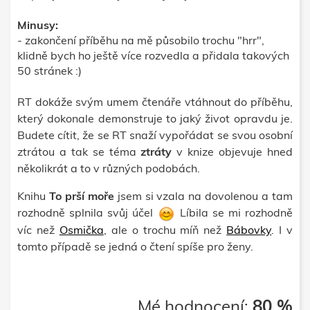
Minusy:
- zakončení příběhu na mě působilo trochu "hrr",
klidně bych ho ještě více rozvedla a přidala takových
50 stránek :)
RT dokáže svým umem čtenáře vtáhnout do příběhu,
který dokonale demonstruje to jaký život opravdu je.
Budete cítit, že se RT snaží vypořádat se svou osobní
ztrátou a tak se téma
ztráty
v knize objevuje hned
několikrát a to v různých podobách.
Knihu
To prší moře
jsem si vzala na dovolenou a tam
rozhodně splnila svůj účel
Líbila se mi rozhodně
víc než
Osmička
, ale o trochu míň než
Bábovky
. I v
tomto případě se jedná o čtení spíše pro ženy.
Mé hodnocení:
80 %