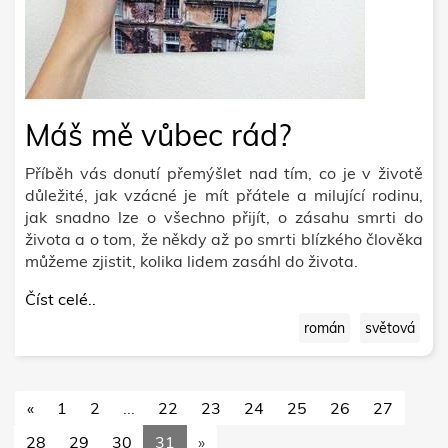
Máš mě vůbec rád?
Příběh vás donutí přemýšlet nad tím, co je v životě
důležité, jak vzácné je mít přátele a milující rodinu,
jak snadno lze o všechno přijít, o zásahu smrti do
života a o tom, že někdy až po smrti blízkého člověka
můžeme zjistit, kolika lidem zasáhl do života.
Číst celé..
román
světová
«
1
2
...
22
23
24
25
26
27
28
29
30
31
»