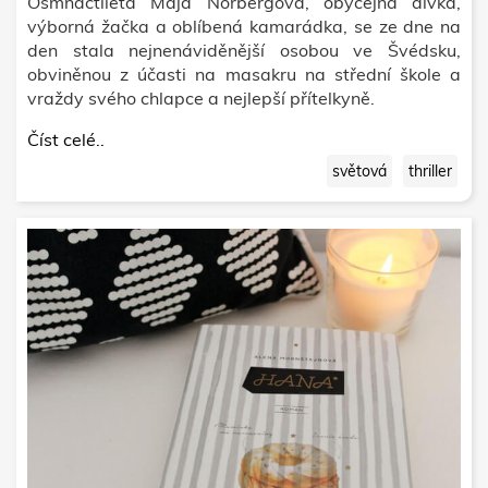
Osmnáctiletá Maja Norbergová, obyčejná dívka,
výborná žačka a oblíbená kamarádka, se ze dne na
den stala nejnenáviděnější osobou ve Švédsku,
obviněnou z účasti na masakru na střední škole a
vraždy svého chlapce a nejlepší přítelkyně.
Číst celé..
světová
thriller