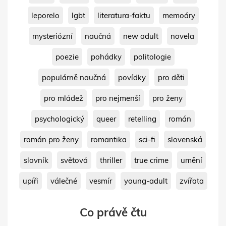
leporelo
lgbt
literatura-faktu
memoáry
mysteriózní
naučná
new adult
novela
poezie
pohádky
politologie
populárně naučná
povídky
pro děti
pro mládež
pro nejmenší
pro ženy
psychologický
queer
retelling
román
román pro ženy
romantika
sci-fi
slovenská
slovník
světová
thriller
true crime
umění
upíři
válečné
vesmír
young-adult
zvířata
Co právě čtu