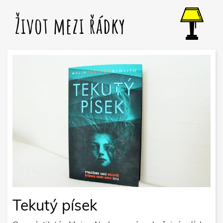
Život mezi řádky
Tekutý písek