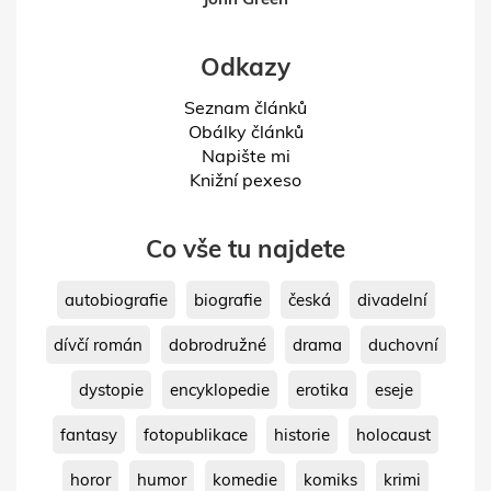
Odkazy
Seznam článků
Obálky článků
Napište mi
Knižní pexeso
Co vše tu najdete
autobiografie
biografie
česká
divadelní
dívčí román
dobrodružné
drama
duchovní
dystopie
encyklopedie
erotika
eseje
fantasy
fotopublikace
historie
holocaust
horor
humor
komedie
komiks
krimi