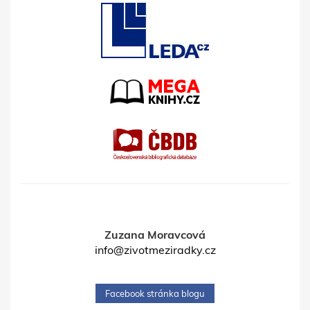
Zuzana Moravcová
info@zivotmeziradky.cz
Facebook stránka blogu