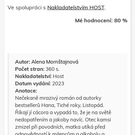
Ve spolupráci s
Nakladatelstvím HOST
.
Mé hodnocení: 80 %
Autor:
Alena Mornštajnová
Počet stran:
360 s.
Nakladatelství:
Host
Datum vydání:
2023
Anotace:
Nečekaně mrazivý román od autorky
bestsellerů Hana, Tiché roky, Listopád.
Říkají jí cácora a vypadá to, že je na světě
nedopatřením a jakoby navíc. Otec kamsi
zmizel při povodních, matka utíká před
odpovědností k milencům a alkoholu a