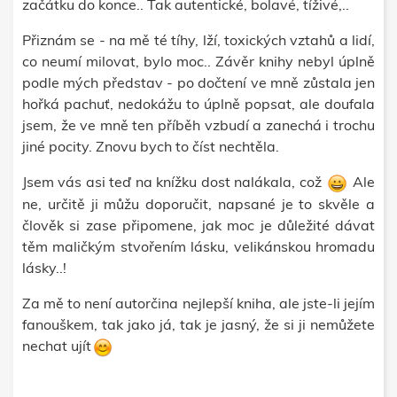
začátku do konce.. Tak autentické, bolavé, tíživé,..
Přiznám se - na mě té tíhy, lží, toxických vztahů a lidí,
co neumí milovat, bylo moc.. Závěr knihy nebyl úplně
podle mých představ - po dočtení ve mně zůstala jen
hořká pachuť, nedokážu to úplně popsat, ale doufala
jsem, že ve mně ten příběh vzbudí a zanechá i trochu
jiné pocity. Znovu bych to číst nechtěla.
Jsem vás asi teď na knížku dost nalákala, což
Ale
ne, určitě ji můžu doporučit, napsané je to skvěle a
člověk si zase připomene, jak moc je důležité dávat
těm maličkým stvořením lásku, velikánskou hromadu
lásky..!
Za mě to není autorčina nejlepší kniha, ale jste-li jejím
fanouškem, tak jako já, tak je jasný, že si ji nemůžete
nechat ujít