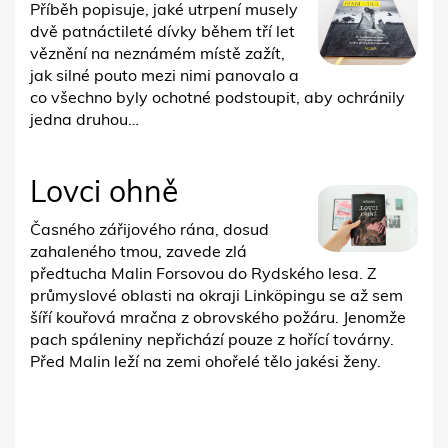
Příběh popisuje, jaké utrpení musely
dvě patnáctileté dívky během tří let
věznění na neznámém místě zažít,
jak silné pouto mezi nimi panovalo a
co všechno byly ochotné podstoupit, aby ochránily
jedna druhou…
Lovci ohně
Časného zářijového rána, dosud
zahaleného tmou, zavede zlá
předtucha Malin Forsovou do Rydského lesa. Z
průmyslové oblasti na okraji Linköpingu se až sem
šíří kouřová mračna z obrovského požáru. Jenomže
pach spáleniny nepřichází pouze z hořící továrny.
Před Malin leží na zemi ohořelé tělo jakési ženy.