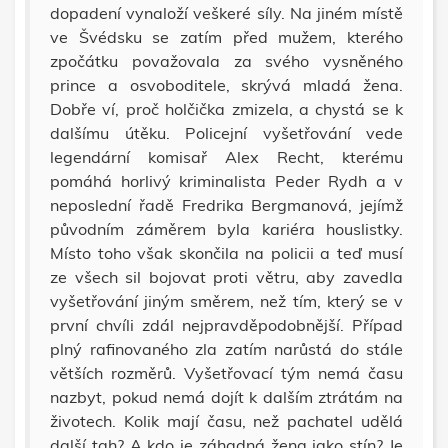
dopadení vynaloží veškeré síly. Na jiném místě
ve Švédsku se zatím před mužem, kterého
zpočátku považovala za svého vysněného
prince a osvoboditele, skrývá mladá žena.
Dobře ví, proč holčička zmizela, a chystá se k
dalšímu útěku. Policejní vyšetřování vede
legendární komisař Alex Recht, kterému
pomáhá horlivý kriminalista Peder Rydh a v
neposlední řadě Fredrika Bergmanová, jejímž
původním záměrem byla kariéra houslistky.
Místo toho však skončila na policii a teď musí
ze všech sil bojovat proti větru, aby zavedla
vyšetřování jiným směrem, než tím, který se v
první chvíli zdál nejpravděpodobnější. Případ
plný rafinovaného zla zatím narůstá do stále
větších rozměrů. Vyšetřovací tým nemá času
nazbyt, pokud nemá dojít k dalším ztrátám na
životech. Kolik mají času, než pachatel udělá
další tah? A kdo je záhadná žena jako stín? Je