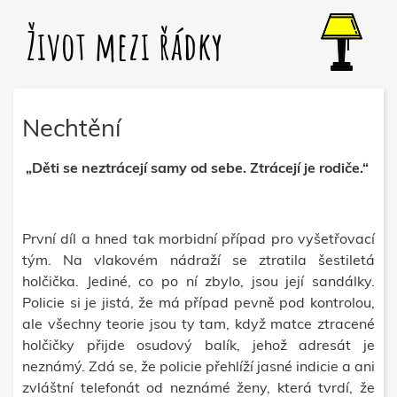
Život mezi řádky
Nechtění
„Děti se neztrácejí samy od sebe. Ztrácejí je rodiče.“
První díl a hned tak morbidní případ pro vyšetřovací
tým. Na vlakovém nádraží se ztratila šestiletá
holčička. Jediné, co po ní zbylo, jsou její sandálky.
Policie si je jistá, že má případ pevně pod kontrolou,
ale všechny teorie jsou ty tam, když matce ztracené
holčičky přijde osudový balík, jehož adresát je
neznámý. Zdá se, že policie přehlíží jasné indicie a ani
zvláštní telefonát od neznámé ženy, která tvrdí, že