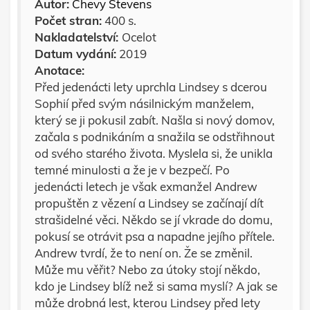
Autor:
Chevy Stevens
Počet stran:
400 s.
Nakladatelství:
Ocelot
Datum vydání:
2019
Anotace:
Před jedenácti lety uprchla Lindsey s dcerou
Sophií před svým násilnickým manželem,
který se ji pokusil zabít. Našla si nový domov,
začala s podnikáním a snažila se odstřihnout
od svého starého života. Myslela si, že unikla
temné minulosti a že je v bezpečí. Po
jedenácti letech je však exmanžel Andrew
propuštěn z vězení a Lindsey se začínají dít
strašidelné věci. Někdo se jí vkrade do domu,
pokusí se otrávit psa a napadne jejího přítele.
Andrew tvrdí, že to není on. Že se změnil.
Může mu věřit? Nebo za útoky stojí někdo,
kdo je Lindsey blíž než si sama myslí? A jak se
může drobná lest, kterou Lindsey před lety