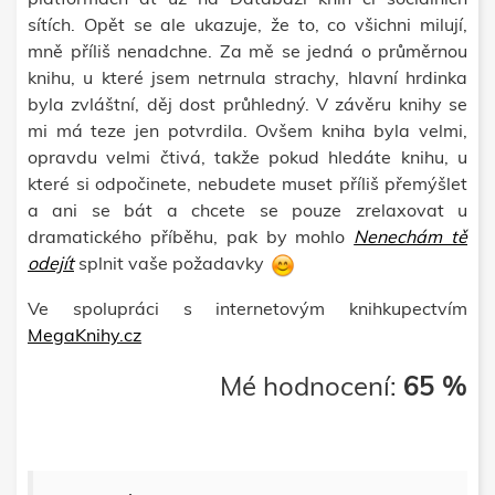
sítích. Opět se ale ukazuje, že to, co všichni milují,
mně příliš nenadchne. Za mě se jedná o průměrnou
knihu, u které jsem netrnula strachy, hlavní hrdinka
byla zvláštní, děj dost průhledný. V závěru knihy se
mi má teze jen potvrdila. Ovšem kniha byla velmi,
opravdu velmi čtivá, takže pokud hledáte knihu, u
které si odpočinete, nebudete muset příliš přemýšlet
a ani se bát a chcete se pouze zrelaxovat u
dramatického příběhu, pak by mohlo
Nenechám tě
odejít
splnit vaše požadavky
Ve spolupráci s internetovým knihkupectvím
MegaKnihy.cz
Mé hodnocení:
65 %