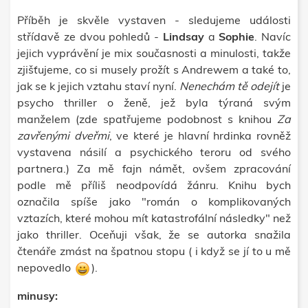
Příběh je skvěle vystaven - sledujeme události
střídavě ze dvou pohledů -
Lindsay
a
Sophie
. Navíc
jejich vyprávění je mix současnosti a minulosti, takže
zjišťujeme, co si musely prožít s Andrewem a také to,
jak se k jejich vztahu staví nyní.
Nenechám tě odejít
je
psycho thriller o ženě, jež byla týraná svým
manželem (zde spatřujeme podobnost s knihou
Za
zavřenými dveřmi
, ve které je hlavní hrdinka rovněž
vystavena násilí a psychického teroru od svého
partnera.) Za mě fajn námět, ovšem zpracování
podle mě příliš neodpovídá žánru. Knihu bych
označila spíše jako "román o komplikovaných
vztazích, které mohou mít katastrofální následky" než
jako thriller. Oceňuji však, že se autorka snažila
čtenáře zmást na špatnou stopu ( i když se jí to u mě
nepovedlo
).
minusy: