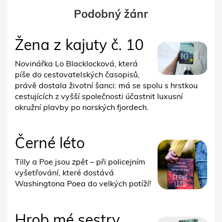
Podobný žánr
Žena z kajuty č. 10
Novinářka Lo Blacklocková, která
píše do cestovatelských časopisů,
právě dostala životní šanci: má se spolu s hrstkou
cestujících z vyšší společnosti účastnit luxusní
okružní plavby po norských fjordech.
Černé léto
Tilly a Poe jsou zpět – při policejním
vyšetřování, které dostává
Washingtona Poea do velkých potíží!
Hrob mé sestry