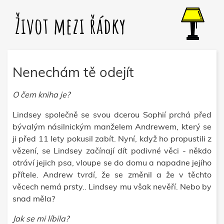
Život mezi řádky
Nenechám tě odejít
O čem kniha je?
Lindsey společně se svou dcerou Sophií prchá před
bývalým násilnickým manželem Andrewem, který se
ji před 11 lety pokusil zabít. Nyní, když ho propustili z
vězení, se Lindsey začínají dít podivné věci - někdo
otráví jejich psa, vloupe se do domu a napadne jejího
přítele. Andrew tvrdí, že se změnil a že v těchto
věcech nemá prsty.. Lindsey mu však nevěří. Nebo by
snad měla?
Jak se mi líbila?