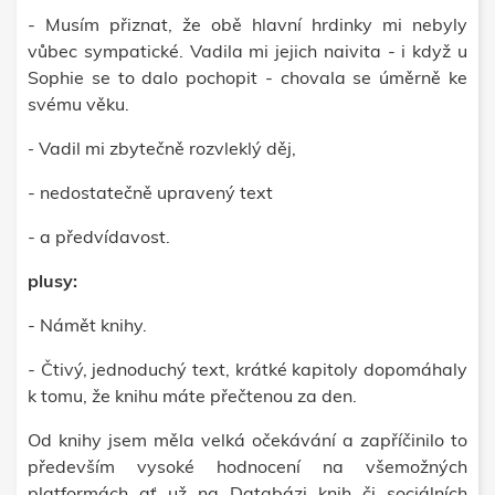
- Musím přiznat, že obě hlavní hrdinky mi nebyly
vůbec sympatické. Vadila mi jejich naivita - i když u
Sophie se to dalo pochopit - chovala se úměrně ke
svému věku.
Vadil mi zbytečně rozvleklý děj,
-
- nedostatečně upravený text
- a předvídavost.
plusy:
- Námět knihy.
- Č
tivý, jednoduchý text, krátké kapitoly dopomáhaly
k tomu, že knihu máte přečtenou za den.
Od knihy jsem měla velká očekávání a zapříčinilo to
především vysoké hodnocení na všemožných
platformách ať už na Databázi knih či sociálních