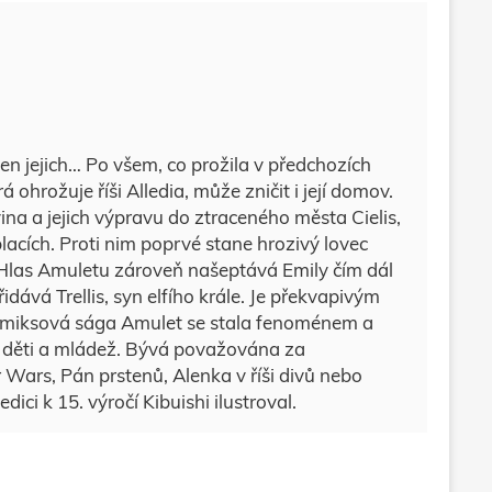
en jejich… Po všem, co prožila v předchozích
á ohrožuje říši Alledia, může zničit i její domov.
a a jejich výpravu do ztraceného města Cielis,
acích. Proti nim poprvé stane hrozivý lovec
. Hlas Amuletu zároveň našeptává Emily čím dál
dává Trellis, syn elfího krále. Je překvapivým
miksová sága Amulet se stala fenoménem a
děti a mládež. Bývá považována za
 Wars, Pán prstenů, Alenka v říši divů nebo
dici k 15. výročí Kibuishi ilustroval.