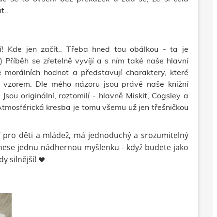
t..
ší! Kde jen začít.. Třeba hned tou obálkou - ta je
) Příběh se zřetelně vyvíjí a s ním také naše hlavní
ce morálních hodnot a představují charaktery, které
vzorem. Dle mého názoru jsou právě naše knižní
 Jsou originální, roztomilí - hlavně Miskit, Cogsley a
tmosférická kresba je tomu všemu už jen třešničkou
ní pro děti a mládež, má jednoduchý a srozumitelný
lé nese jednu nádhernou myšlenku - když budete jako
y silnější!
❤️