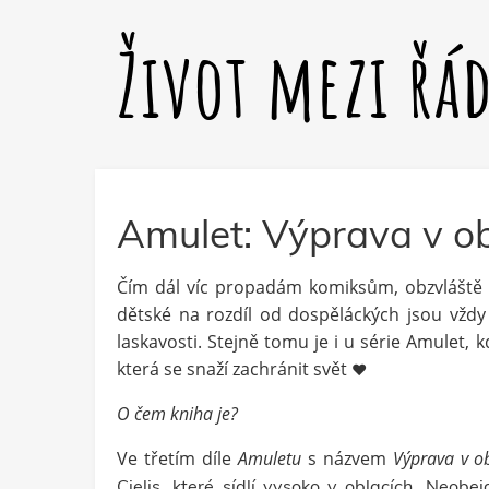
Život mezi řá
Amulet: Výprava v ob
Čím dál víc propadám komiksům, obzvláště 
dětské na rozdíl od dospěláckých jsou vždy 
laskavosti. Stejně tomu je i u série Amulet, k
která se snaží zachránit svět
❤️
O čem kniha je?
Ve třetím díle
Amuletu
s názvem
Výprava v o
Cielis, které sídlí vysoko v oblacích. Neob