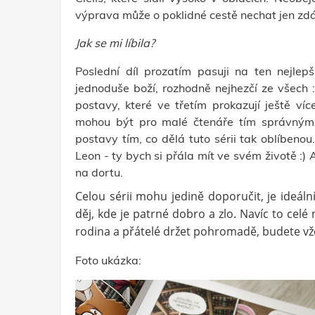
výprava může o poklidné cestě nechat jen zdá
Jak se mi líbila?
Poslední díl prozatím pasuji na ten nejlep
jednoduše boží, rozhodně nejhezčí ze všech :
postavy, které ve třetím prokazují ještě ví
mohou být pro malé čtenáře tím správným 
postavy tím, co dělá tuto sérii tak oblíbenou.
Leon - ty bych si přála mít ve svém životě :)
A
na dortu.
Celou sérii mohu jedině doporučit, je ideál
děj, kde je patrné dobro a zlo. Navíc to ce
rodina a přátelé držet pohromadě, budete vžd
Foto ukázka: