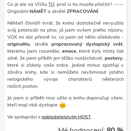
Co je ale na VOXu
TO
, proč si ho musíte přečíst? -----
Originální
NÁMĚT
a skvělé
ZPRACOVÁNÍ
.
Někteří čtenáři tvrdí, že kniha dostatečně nevyužila
svůj potenciál na plno, já jsem ovšem jiného názoru.
VOX mi dal přesně to, co jsem od něho očekávala -
originalitu
, skvěle
propracovaný dystopický svět
,
kterému jsem rozuměla,
emoce
, které byly místy tak
silné, že jsem příběh jen těžko rozdýchávat,
postavy
,
které si získaly vaše srdce. Jediné minus spatřuji v
závěru knihy, kde si nemůžete nevšimnout jistého
nelogického vývoje charakterů některých
našich postav.
Já jsem si příběh moc užila a knihu doporučuji všem,
kteří mají rádi dystopie
Ve spolupráci s
nakladatelstvím HOST
.
Mé hodnocení:
80 %