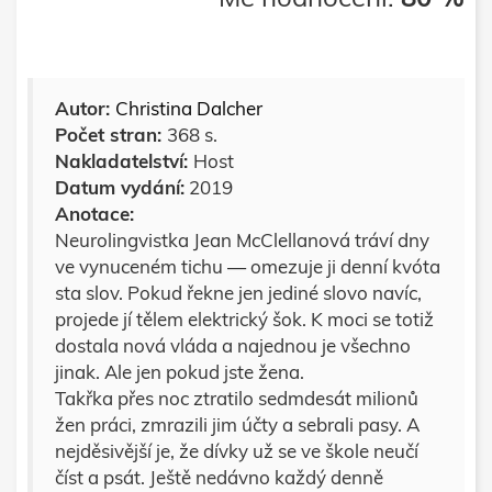
Autor:
Christina Dalcher
Počet stran:
368 s.
Nakladatelství:
Host
Datum vydání:
2019
Anotace:
Neurolingvistka Jean McClellanová tráví dny
ve vynuceném tichu — omezuje ji denní kvóta
sta slov. Pokud řekne jen jediné slovo navíc,
projede jí tělem elektrický šok. K moci se totiž
dostala nová vláda a najednou je všechno
jinak. Ale jen pokud jste žena.
Takřka přes noc ztratilo sedmdesát milionů
žen práci, zmrazili jim účty a sebrali pasy. A
nejděsivější je, že dívky už se ve škole neučí
číst a psát. Ještě nedávno každý denně