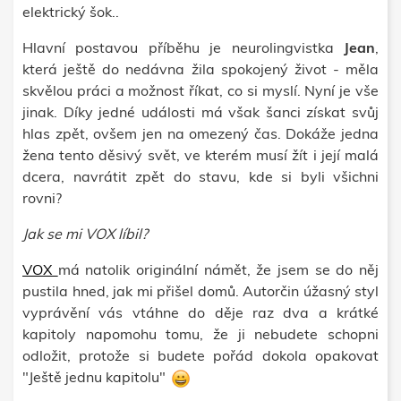
elektrický šok..
Hlavní postavou příběhu je neurolingvistka
Jean
,
která ještě do nedávna žila spokojený život - měla
skvělou práci a možnost říkat, co si myslí. Nyní je vše
jinak. Díky jedné události má však šanci získat svůj
hlas zpět, ovšem jen na omezený čas. Dokáže jedna
žena tento děsivý svět, ve kterém musí žít i její malá
dcera, navrátit zpět do stavu, kde si byli všichni
rovni?
Jak se mi VOX líbil?
VOX
má natolik originální námět, že jsem se do něj
pustila hned, jak mi přišel domů. Autorčin úžasný styl
vyprávění vás vtáhne do děje raz dva a krátké
kapitoly napomohu tomu, že ji nebudete schopni
odložit, protože si budete pořád dokola opakovat
"Ještě jednu kapitolu"