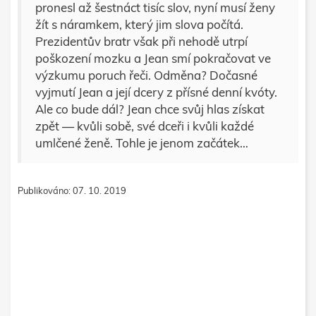
pronesl až šestnáct tisíc slov, nyní musí ženy
žít s náramkem, který jim slova počítá.
Prezidentův bratr však při nehodě utrpí
poškození mozku a Jean smí pokračovat ve
výzkumu poruch řeči. Odměna? Dočasné
vyjmutí Jean a její dcery z přísné denní kvóty.
Ale co bude dál? Jean chce svůj hlas získat
zpět — kvůli sobě, své dceři i kvůli každé
umlčené ženě. Tohle je jenom začátek…
Publikováno: 07. 10. 2019