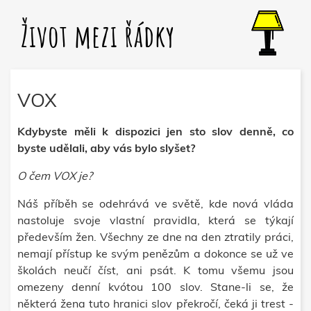
Život mezi řádky
VOX
Kdybyste měli k dispozici jen sto slov denně, co
byste udělali, aby vás bylo slyšet?
O čem VOX je?
Náš příběh se odehrává ve světě, kde nová vláda
nastoluje svoje vlastní pravidla, která se týkají
především žen. Všechny ze dne na den ztratily práci,
nemají přístup ke svým penězům a dokonce se už ve
školách neučí číst, ani psát. K tomu všemu jsou
omezeny denní kvótou 100 slov. Stane-li se, že
některá žena tuto hranici slov překročí, čeká ji trest -