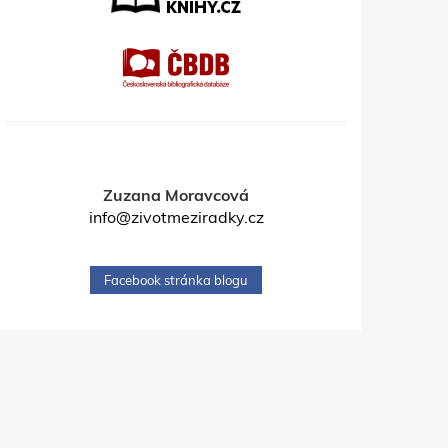
Zuzana Moravcová
info@zivotmeziradky.cz
Facebook stránka blogu