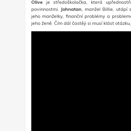
Olive
je středoškolačka, která upřednos
povinnostmi.
Johnatan
, manžel Billie, utápí
jeho manželky, finanční problémy a problema
jeho ženě. Čím dál častěji si musí klást otázku