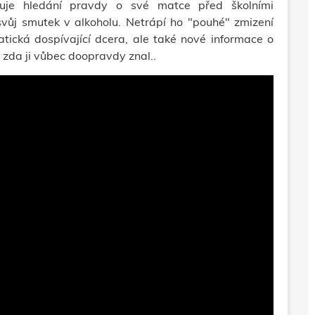
tňuje hledání pravdy o své matce před školními
 svůj smutek v alkoholu. Netrápí ho "pouhé"
zmizení
tická dospívající dcera, ale také nové informace o
, zda ji vůbec doopravdy znal..