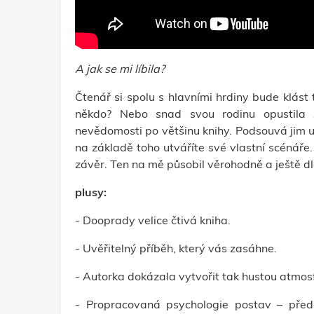
A jak se mi líbila?
Čtenář si spolu s hlavními hrdiny bude klást
někdo? Nebo snad svou rodinu opustila
nevědomosti po většinu knihy. Podsouvá jim ur
na základě toho utváříte své vlastní scénáře
závěr. Ten na mě působil věrohodně a ještě d
plusy:
- Dooprady velice čtivá kniha.
- Uvěřitelný příběh, který vás zasáhne.
- Autorka dokázala vytvořit tak hustou atmosfé
- Propracovaná psychologie postav – před