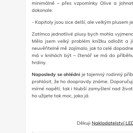
minimálně – přes vzpomínky Olive a Johnata
dokonale.
- Kapitoly jsou sice delší, ale velkým plusem 
Zatímco jednotlivé plusy bych mohla vyjmen
Měla jsem velký problém knížku odložit a j
neuvěřitelně mě zajímalo, jak to celé dopadne
má v knihách být – čtenář se má do příběhu
hrdiny.
Naposledy se ohlédni
je tajemný rodinný pří
prohlásit, že ho doopravdy známe. Doporučuji v
mírné napětí, tak i hlubší zamyšlení nad živ
ho užijete tak moc, jako já.
Děkuji
Nakladatelství L