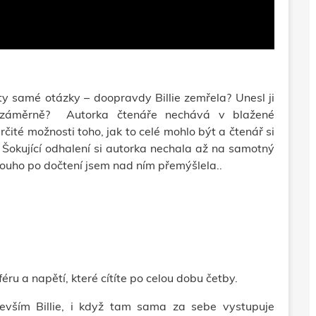
 ty samé otázky – doopravdy Billie zemřela? Unesl ji
 záměrně? Autorka čtenáře nechává v blažené
čité možnosti toho, jak to celé mohlo být a čtenář si
. Šokující odhalení si autorka nechala až na samotný
louho po dočtení jsem nad ním přemýšlela..
ru a napětí, které cítíte po celou dobu četby.
evším Billie, i když tam sama za sebe vystupuje