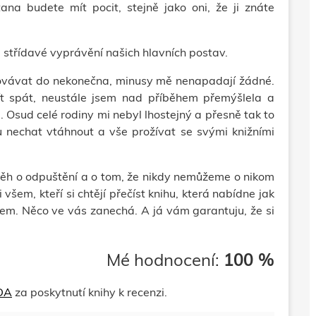
na budete mít pocit, stejně jako oni, že ji znáte
je střídavé vyprávění našich hlavních postav.
ovávat do nekonečna, minusy mě nenapadají žádné.
ít spát, neustále jsem nad příběhem přemýšlela a
. Osud celé rodiny mi nebyl lhostejný a přesně tak to
 nechat vtáhnout a vše prožívat se svými knižními
běh o odpuštění a o tom, že nikdy nemůžeme o nikom
šem, kteří si chtějí přečíst knihu, která nabídne jak
otem. Něco ve vás zanechá. A já vám garantuju, že si
Mé hodnocení:
100 %
EDA
za poskytnutí knihy k recenzi.