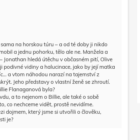
sama na horskou túru – a od té doby ji nikdo
ý mobil a jednu pohorku, tělo ale ne. Manžela a
 – Jonathan hledá útěchu v občasném pití, Olive
i podivné vidiny a halucinace, jako by její matka
 víc… a vtom náhodou narazí na tajemství z
skrýt. Jeho představy o vlastní ženě se zhroutí.
illie Flanaganová byla?
du, a to nejenom o Billie, ale také o sobě
o, co nechceme vidět, prostě nevidíme.
i dojmem, který jsme si utvořili o člověku,
ti je?