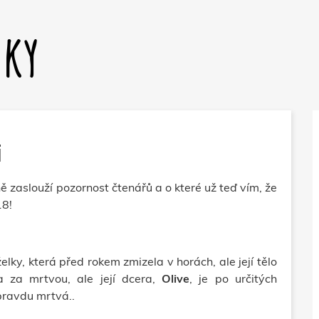
dky
i
ě zaslouží pozornost čtenářů a o které už teď vím, že
18!
lky, která před rokem zmizela v horách, ale její tělo
a za mrtvou, ale její dcera,
Olive
, je po určitých
pravdu mrtvá..