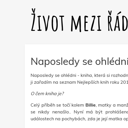
Život mezi řá
Naposledy se ohlédn
Naposledy se ohlédni - kniha, která si rozhodn
ji zařadím na seznam Nejlepších knih roku 20
O čem kniha je?
Celý příběh se točí kolem
Billie
, matky a manže
se nikdy nenašlo.. Nyní má být prohlášen
událostech na pochybách, zda je její matka o