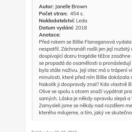
Autor:
Janelle Brown
Počet stran:
454 s.
Nakladatelství:
Leda
Datum vydání:
2018
Anotace:
Před rokem se Billie Flanaganová vydala 
nespatřil. Záchranáři našli jen její rozbit
dospívající dceru tragédie těžce zasáhne
se propadá do osamělosti a pronásledují j
byla stále naživu. Její otec má o trápení
minulosti, které před ním Billie dokázala 
Nakolik ji doopravdy znal? Kdo vlastně B
Olive se spolu s otcem snaží vypátrat prav
samých. Láska je někdy opravdu slepá a t
Zamysleli jsme se někdy nad rozdílem mez
kterého milujeme, a tím, jaký ve skutečnos